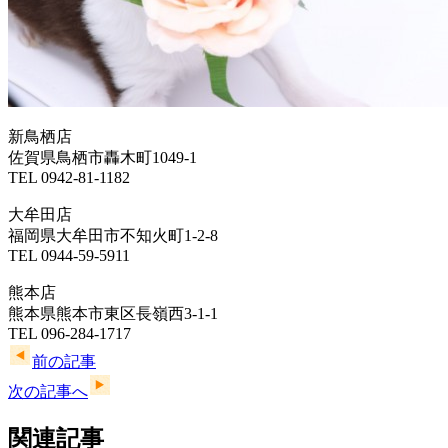
新鳥栖店
佐賀県鳥栖市轟木町1049-1
TEL 0942-81-1182
大牟田店
福岡県大牟田市不知火町1-2-8
TEL 0944-59-5911
熊本店
熊本県熊本市東区長嶺西3-1-1
TEL 096-284-1717
前の記事
次の記事へ
関連記事