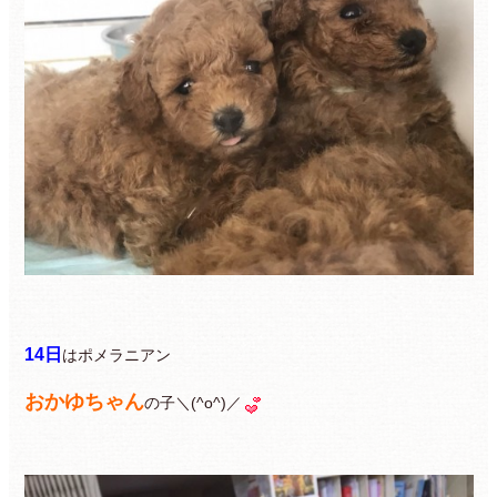
14日
はポメラニアン
おかゆちゃん
の子＼(^o^)／