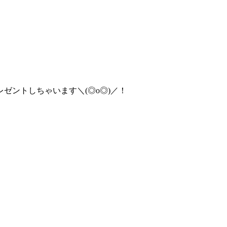
ゼントしちゃいます＼(◎o◎)／！