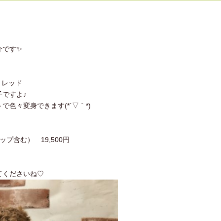
介です✨
：レッド
ですよ♪
色々変身できます(*´▽｀*)
プ含む） 19,500円
てくださいね♡