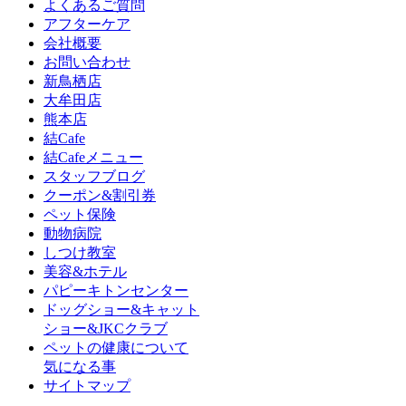
よくあるご質問
アフターケア
会社概要
お問い合わせ
新鳥栖店
大牟田店
熊本店
結Cafe
結Cafeメニュー
スタッフブログ
クーポン&割引券
ペット保険
動物病院
しつけ教室
美容&ホテル
パピーキトンセンター
ドッグショー&キャット
ショー&JKCクラブ
ペットの健康について
気になる事
サイトマップ