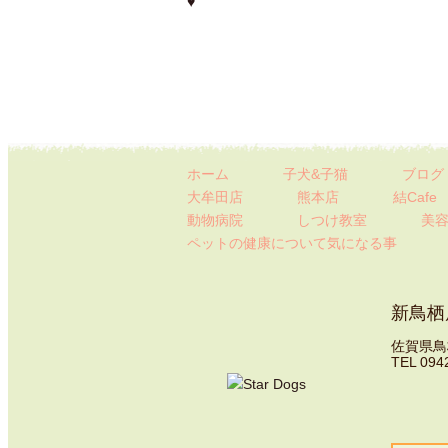
♥
ホーム
子犬&子猫
ブログ
大牟田店
熊本店
結Cafe
動物病院
しつけ教室
美容
ペットの健康について
気になる事
新鳥栖
佐賀県鳥栖
TEL 094