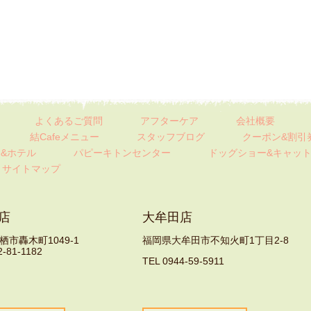
よくあるご質問
アフターケア
会社概要
結Cafeメニュー
スタッフブログ
クーポン&割引
&ホテル
パピーキトンセンター
ドッグショー&キャッ
サイトマップ
店
大牟田店
市轟木町1049-1
福岡県大牟田市不知火町1丁目2-8
2-81-1182
TEL 0944-59-5911