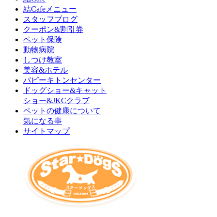
結Cafeメニュー
スタッフブログ
クーポン&割引券
ペット保険
動物病院
しつけ教室
美容&ホテル
パピーキトンセンター
ドッグショー&キャット
ショー&JKCクラブ
ペットの健康について
気になる事
サイトマップ