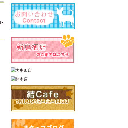
18
tel.0942-82-1133