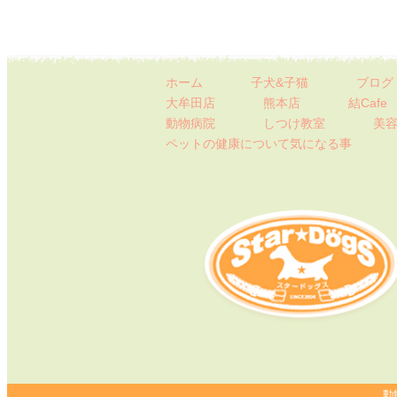
ホーム
子犬&子猫
ブログ
大牟田店
熊本店
結Cafe
動物病院
しつけ教室
美容
ペットの健康について
気になる事
動