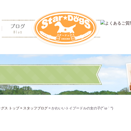
佐賀・福岡・熊本のペットショップ・スタードッグス
ス トップ >
スタッフブログ
> かわいいトイプードルの女の子(*´ω｀*)