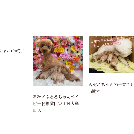
ャル(^o^)／
みぞれちゃんの子育て
in熊本
看板犬ふるるちゃんベイ
ビーお披露目♡ＩＮ大牟
田店