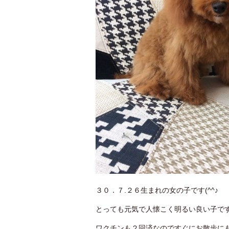
３０．７.２６生まれの女の子です(^^♪
とっても元気で人懐こく明るい良い子です(^
ワクチンも２回済なのですぐにお散歩に