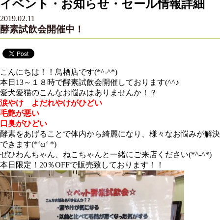
イベント・お知らせ・セール情報詳細
2019.02.11
酵素試飲会開催中！
こんにちは！！鳥栖店です(*^-^*)
本日13～１８時で酵素試飲会開催しております(^^♪
愛犬愛猫のこんなお悩みはありませんか！？
涙やけ よだれやけがひどい
毛艶が悪い
口臭がひどい
酵素をあげることで体内から綺麗になり、様々なお悩みが解決
できます(*‘ω‘ *)
ぜひわんちゃん、ねこちゃんと一緒にご来店ください(*^-^*)
本日限定！20％OFFで販売致しております！！