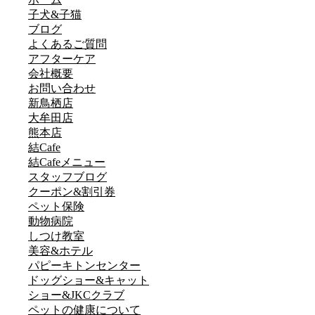
子犬&子猫
ブログ
よくあるご質問
アフターケア
会社概要
お問い合わせ
新鳥栖店
大牟田店
熊本店
結Cafe
結Cafeメニュー
スタッフブログ
クーポン&割引券
ペット保険
動物病院
しつけ教室
美容&ホテル
パピーキトンセンター
ドッグショー&キャット
ショー&JKCクラブ
ペットの健康について