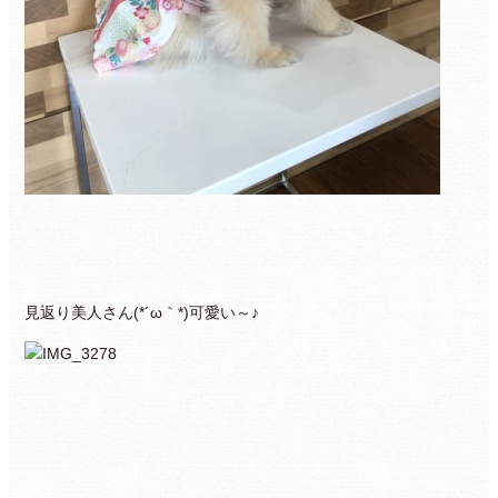
見返り美人さん(*´ω｀*)可愛い～♪