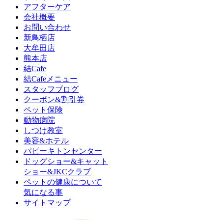
アフターケア
会社概要
お問い合わせ
新鳥栖店
大牟田店
熊本店
結Cafe
結Cafeメニュー
スタッフブログ
クーポン&割引券
ペット保険
動物病院
しつけ教室
美容&ホテル
パピーキトンセンター
ドッグショー&キャット
ショー&JKCクラブ
ペットの健康について
気になる事
サイトマップ