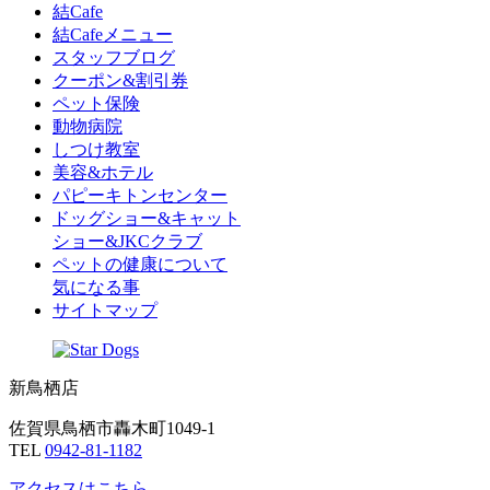
結Cafe
結Cafeメニュー
スタッフブログ
クーポン&割引券
ペット保険
動物病院
しつけ教室
美容&ホテル
パピーキトンセンター
ドッグショー&キャット
ショー&JKCクラブ
ペットの健康について
気になる事
サイトマップ
新鳥栖店
佐賀県鳥栖市轟木町1049-1
TEL
0942-81-1182
アクセスはこちら