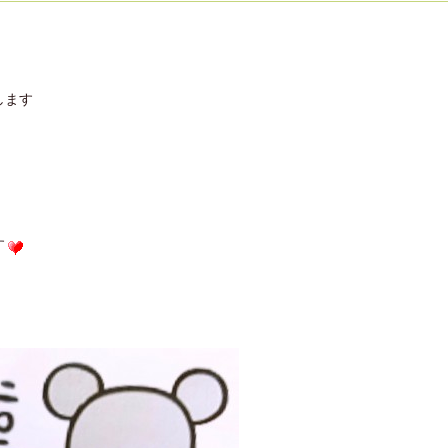
します
す