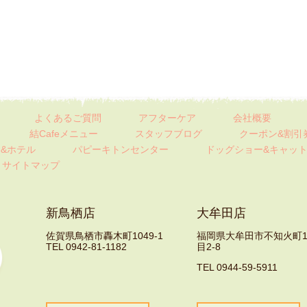
よくあるご質問
アフターケア
会社概要
結Cafeメニュー
スタッフブログ
クーポン&割引
&ホテル
パピーキトンセンター
ドッグショー&キャッ
サイトマップ
新鳥栖店
大牟田店
佐賀県鳥栖市轟木町1049-1
福岡県大牟田市不知火町
TEL 0942-81-1182
目2-8
TEL 0944-59-5911