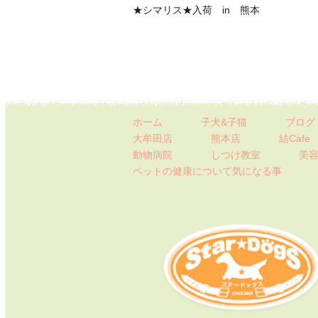
★シマリス★入荷 in 熊本
ホーム
子犬&子猫
ブログ
大牟田店
熊本店
結Cafe
動物病院
しつけ教室
美容
ペットの健康について
気になる事