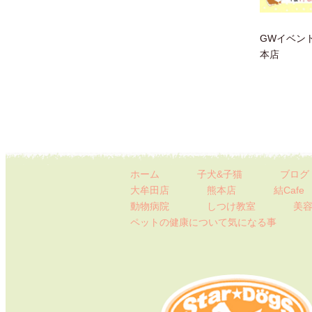
GWイベント
本店
ホーム
子犬&子猫
ブログ
大牟田店
熊本店
結Cafe
動物病院
しつけ教室
美容
ペットの健康について
気になる事