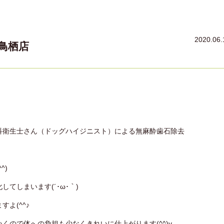
2020.06.
鳥栖店
科衛生士さん（ドッグハイジニスト）による無麻酔歯石除去
^)
てしまいます(´･ω･｀)
よ(^^♪
くので体への負担も少なくきれいに仕上がります(^^)v