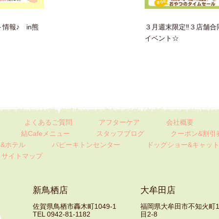
情報♪ in熊
３月週末限定‼３店舗合
イベント☆
よくあるご質問
アフターケア
会社概要
結Cafeメニュー
スタッフブログ
クーポン&割引
&ホテル
パピーキトンセンター
ドッグショー&キャッ
サイトマップ
新鳥栖店
大牟田店
佐賀県鳥栖市轟木町1049-1
福岡県大牟田市不知火町
TEL 0942-81-1182
目2-8