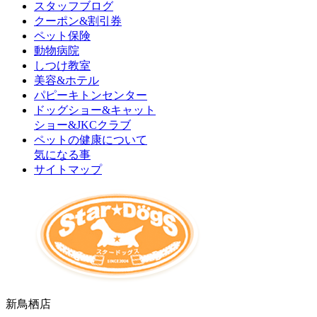
スタッフブログ
クーポン&割引券
ペット保険
動物病院
しつけ教室
美容&ホテル
パピーキトンセンター
ドッグショー&キャット
ショー&JKCクラブ
ペットの健康について
気になる事
サイトマップ
新鳥栖店