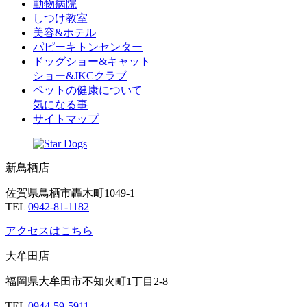
動物病院
しつけ教室
美容&ホテル
パピーキトンセンター
ドッグショー&キャット
ショー&JKCクラブ
ペットの健康について
気になる事
サイトマップ
新鳥栖店
佐賀県鳥栖市轟木町1049-1
TEL
0942-81-1182
アクセスはこちら
大牟田店
福岡県大牟田市不知火町1丁目2-8
TEL
0944-59-5911