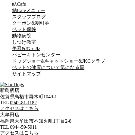
結Cafe
結Cafeメニュー
スタッフブログ
クーポン&割引券
ペット保険
動物病院
しつけ教室
美容&ホテル
パピーキトンセンター
ドッグショー&キャット
ショー&JKCクラブ
ペットの健康について
気になる事
サイトマップ
新鳥栖店
佐賀県鳥栖市轟木町1049-1
TEL
0942-81-1182
アクセスはこちら
大牟田店
福岡県大牟田市不知火町1丁目2-8
TEL
0944-59-5911
アクセスはこちら