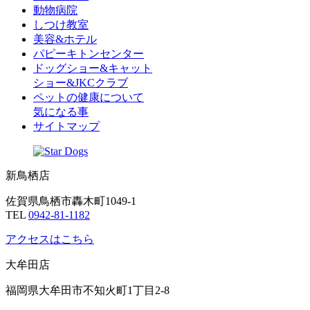
動物病院
しつけ教室
美容&ホテル
パピーキトンセンター
ドッグショー&キャット
ショー&JKCクラブ
ペットの健康について
気になる事
サイトマップ
新鳥栖店
佐賀県鳥栖市轟木町1049-1
TEL
0942-81-1182
アクセスはこちら
大牟田店
福岡県大牟田市不知火町1丁目2-8