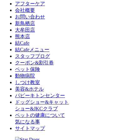
アフターケア
会社概要
お問い合わせ
新鳥栖店
大牟田店
熊本店
結Cafe
結Cafeメニュー
スタッフブログ
クーポン&割引券
ペット保険
動物病院
しつけ教室
美容&ホテル
パピーキトンセンター
ドッグショー&キャット
ショー&JKCクラブ
ペットの健康について
気になる事
サイトマップ