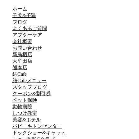
ホーム
子犬&子猫
ブログ
よくあるご質問
アフターケア
会社概要
お問い合わせ
新鳥栖店
大牟田店
熊本店
結Cafe
結Cafeメニュー
スタッフブログ
クーポン&割引券
ペット保険
動物病院
しつけ教室
美容&ホテル
パピーキトンセンター
ドッグショー&キャット