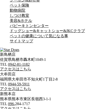
クーポン&割引券
ペット保険
動物病院
しつけ教室
美容&ホテル
パピーキトンセンター
ドッグショー&キャット
ショー&JKCクラブ
ペットの健康について
気になる事
サイトマップ
新鳥栖店
佐賀県鳥栖市轟木町1049-1
TEL
0942-81-1182
アクセスはこちら
大牟田店
福岡県大牟田市不知火町1丁目2-8
TEL
0944-59-5911
アクセスはこちら
新熊本店
熊本県熊本市東区長嶺西3-1-1
TEL
096-
284-1717
アクセスはこちら