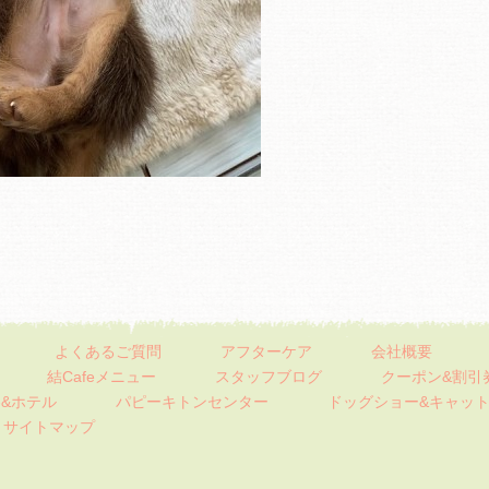
よくあるご質問
アフターケア
会社概要
結Cafeメニュー
スタッフブログ
クーポン&割引
&ホテル
パピーキトンセンター
ドッグショー&キャッ
サイトマップ