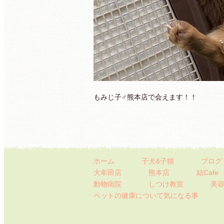
もみじ子♂熊本店で会えます！！
ホーム
子犬&子猫
ブログ
大牟田店
熊本店
結Cafe
動物病院
しつけ教室
美容
ペットの健康について
気になる事