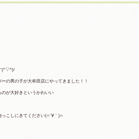
▽^)/
バーの男の子が大牟田店にやってきました！！
るのが大好きというかわいい
こしにきてください(∩´∀｀)∩