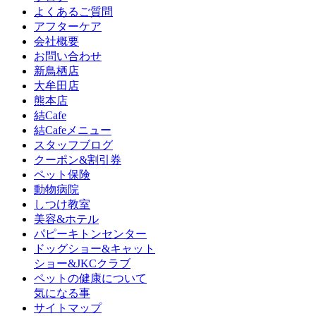
よくあるご質問
アフターケア
会社概要
お問い合わせ
新鳥栖店
大牟田店
熊本店
結Cafe
結Cafeメニュー
スタッフブログ
クーポン&割引券
ペット保険
動物病院
しつけ教室
美容&ホテル
パピーキトンセンター
ドッグショー&キャット
ショー&JKCクラブ
ペットの健康について
気になる事
サイトマップ