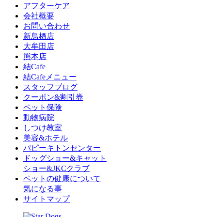
アフターケア
会社概要
お問い合わせ
新鳥栖店
大牟田店
熊本店
結Cafe
結Cafeメニュー
スタッフブログ
クーポン&割引券
ペット保険
動物病院
しつけ教室
美容&ホテル
パピーキトンセンター
ドッグショー&キャット
ショー&JKCクラブ
ペットの健康について
気になる事
サイトマップ