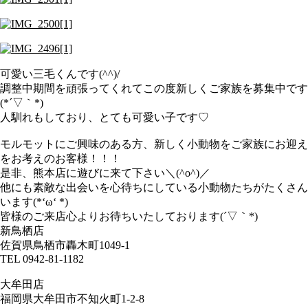
可愛い三毛くんです(^^)/
調整中期間を頑張ってくれてこの度新しくご家族を募集中です
(*´▽｀*)
人馴れもしており、とても可愛い子です♡
モルモットにご興味のある方、新しく小動物をご家族にお迎え
をお考えのお客様！！！
是非、熊本店に遊びに来て下さい＼(^o^)／
他にも素敵な出会いを心待ちにしている小動物たちがたくさん
います(*‘ω‘ *)
皆様のご来店心よりお待ちいたしております(´▽｀*)
新鳥栖店
佐賀県鳥栖市轟木町1049-1
TEL 0942-81-1182
大牟田店
福岡県大牟田市不知火町1-2-8