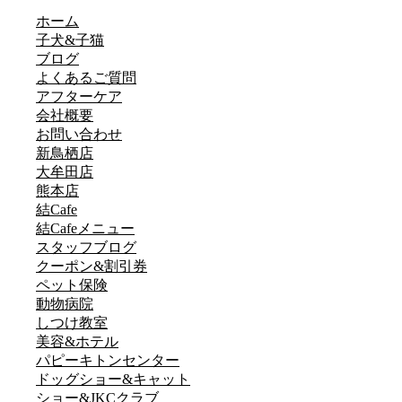
ホーム
子犬&子猫
ブログ
よくあるご質問
アフターケア
会社概要
お問い合わせ
新鳥栖店
大牟田店
熊本店
結Cafe
結Cafeメニュー
スタッフブログ
クーポン&割引券
ペット保険
動物病院
しつけ教室
美容&ホテル
パピーキトンセンター
ドッグショー&キャット
ショー&JKCクラブ