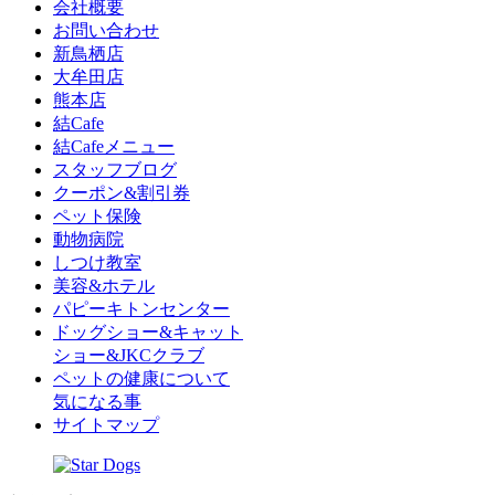
会社概要
お問い合わせ
新鳥栖店
大牟田店
熊本店
結Cafe
結Cafeメニュー
スタッフブログ
クーポン&割引券
ペット保険
動物病院
しつけ教室
美容&ホテル
パピーキトンセンター
ドッグショー&キャット
ショー&JKCクラブ
ペットの健康について
気になる事
サイトマップ