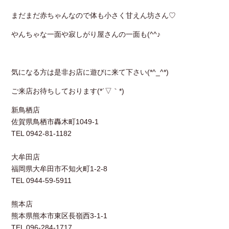
まだまだ赤ちゃんなので体も小さく甘えん坊さん♡
やんちゃな一面や寂しがり屋さんの一面も(^^♪
気になる方は是非お店に遊びに来て下さい(*^_^*)
ご来店お待ちしております(*´▽｀*)
新鳥栖店
佐賀県鳥栖市轟木町1049-1
TEL 0942-81-1182
大牟田店
福岡県大牟田市不知火町1-2-8
TEL 0944-59-5911
熊本店
熊本県熊本市東区長嶺西3-1-1
TEL 096-284-1717