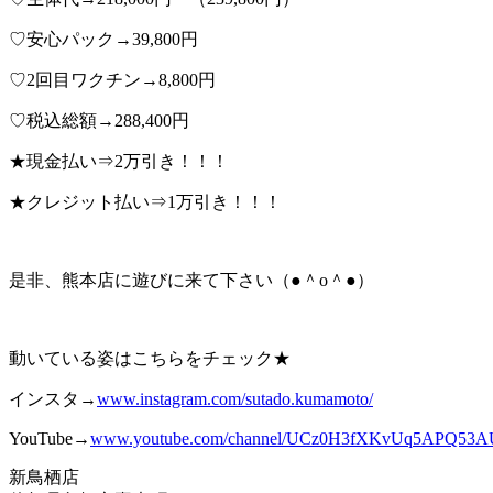
♡安心パック→39,800円
♡2回目ワクチン→8,800円
♡税込総額→288,400円
★現金払い⇒2万引き！！！
★クレジット払い⇒1万引き！！！
是非、熊本店に遊びに来て下さい（●＾o＾●）
動いている姿はこちらをチェック★
インスタ→
www.instagram.com/sutado.kumamoto/
YouTube→
www.youtube.com/channel/UCz0H3fXKvUq
5A
PQ53AU
新鳥栖店