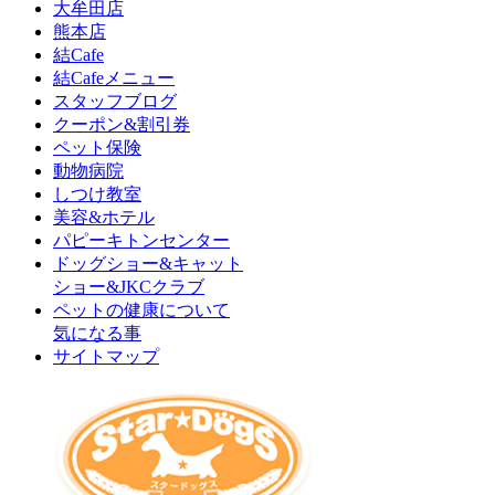
大牟田店
熊本店
結Cafe
結Cafeメニュー
スタッフブログ
クーポン&割引券
ペット保険
動物病院
しつけ教室
美容&ホテル
パピーキトンセンター
ドッグショー&キャット
ショー&JKCクラブ
ペットの健康について
気になる事
サイトマップ