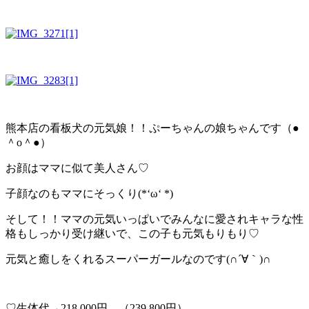
熊本店の看板犬の元気娘！！ぷーちゃんの娘ちゃんです（●
＾o＾●）
お顔はママに似て美人さん♡
子顔なのもママにそっくり(*‘ω‘ *)
そして！！ママの元気いっぱいでみんなに愛されキャラな性
格もしっかり受け継いで、この子も元気もりもり♡
元気と癒しをくれるスーパーガールなのです(∩´∀｀)∩
♡生体代→218,000円 （239,800円）