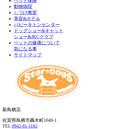
ペット保険
動物病院
しつけ教室
美容&ホテル
パピーキトンセンター
ドッグショー&キャット
ショー&JKCクラブ
ペットの健康について
気になる事
サイトマップ
新鳥栖店
佐賀県鳥栖市轟木町1049-1
TEL
0942-81-1182