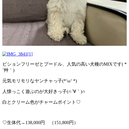
ビションフリーゼとプードル、人気の高い犬種のMIXです( *
´艸｀)
元気モリモリなヤンチャっ子(*‘ω‘ *)
人懐っこく遊ぶのが大好きっ子(∩´∀｀)∩
白とクリーム色がチャームポイント♡
♡生体代→138,000円 （151,800円）