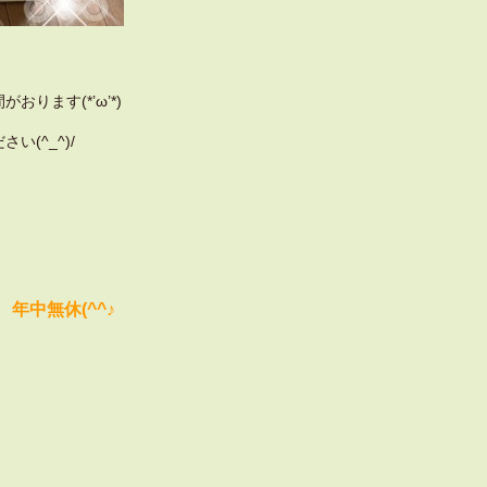
ります(*’ω’*)
(^_^)/
年中無休(^^♪