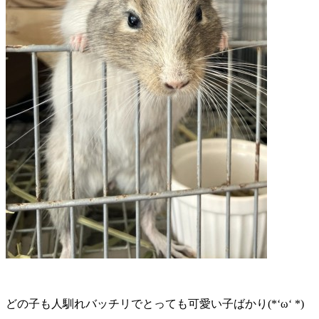
どの子も人馴れバッチリでとっても可愛い子ばかり(*‘ω‘ *)