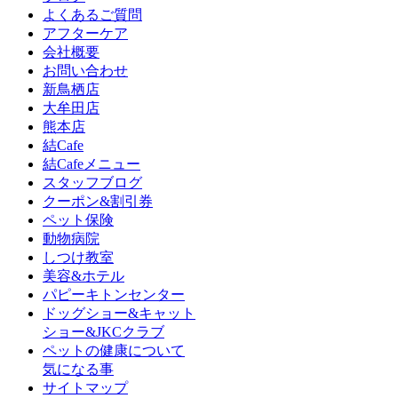
よくあるご質問
アフターケア
会社概要
お問い合わせ
新鳥栖店
大牟田店
熊本店
結Cafe
結Cafeメニュー
スタッフブログ
クーポン&割引券
ペット保険
動物病院
しつけ教室
美容&ホテル
パピーキトンセンター
ドッグショー&キャット
ショー&JKCクラブ
ペットの健康について
気になる事
サイトマップ