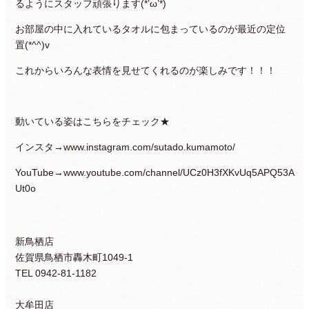
るようにスタッフ頑張ります(*’ω’*)
お部屋の中に入れているタオルに包まっているのが最近の定位
置(*^^)v
これからいろんな表情を見せてくれるのが楽しみです！！！
動いている姿はこちらをチェック★
インスタ→
www.instagram.com/sutado.kumamoto/
YouTube→
www.youtube.com/channel/UCz0H3fXKvUq
5A
PQ53A
Ut0o
新鳥栖店
佐賀県鳥栖市轟木町1049-1
TEL 0942-81-1182
大牟田店