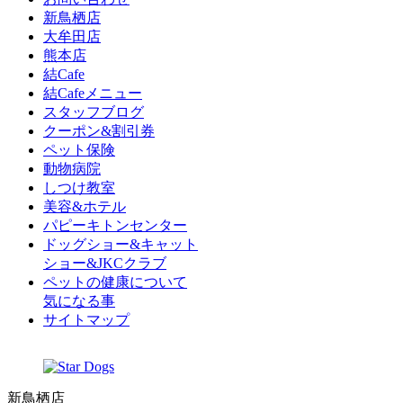
新鳥栖店
大牟田店
熊本店
結Cafe
結Cafeメニュー
スタッフブログ
クーポン&割引券
ペット保険
動物病院
しつけ教室
美容&ホテル
パピーキトンセンター
ドッグショー&キャット
ショー&JKCクラブ
ペットの健康について
気になる事
サイトマップ
新鳥栖店