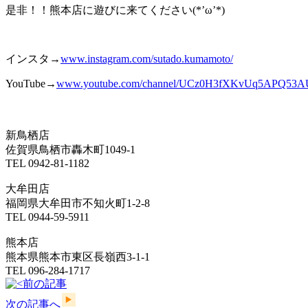
是非！！熊本店に遊びに来てください(*’ω’*)
インスタ→
www.instagram.com/sutado.kumamoto/
YouTube→
www.youtube.com/channel/UCz0H3fXKvUq
5A
PQ53A
新鳥栖店
佐賀県鳥栖市轟木町1049-1
TEL 0942-81-1182
大牟田店
福岡県大牟田市不知火町1-2-8
TEL 0944-59-5911
熊本店
熊本県熊本市東区長嶺西3-1-1
TEL 096-284-1717
前の記事
次の記事へ