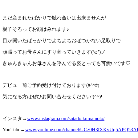
まだ産まれたばかりで触れ合いは出来ませんが
親子そろってお顔はみれます♪
目が開いたばっかりでよちよちおぼつかない足取りで
頑張ってお母さんにすり寄っていきます(‘ω’)ノ
きゅんきゅんお母さんを呼んでる姿とっても可愛いです♡
デビュー前ご予約受け付けております(#^^#)
気になる方はぜひお問い合わせください!(^^)!
インスタ→
www.instagram.com/sutado.kumamoto/
YouTube→
www.youtube.com/channel/UCz0H3fXKvUq
5A
PQ53A