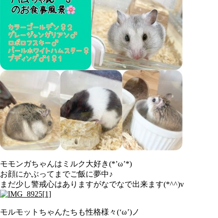
モモンガちゃんはミルク大好き(*’ω’*)
お顔にかぶってまでご飯に夢中♪
まだ少し警戒心はありますがなでなで出来ます(*^^)v
モルモットちゃんたちも性格様々(‘ω’)ノ