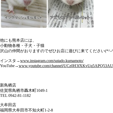
他にも熊本店には、
小動物各種・子犬・子猫
沢山の仲間がおりますのでぜひお店に遊びに来てください(*^-^
インスタ→
www.instagram.com/sutado.kumamoto/
YouTube→
www.youtube.com/channel/UCz0H3fXKvUq
5A
PQ53AU
新鳥栖店
佐賀県鳥栖市轟木町1049-1
TEL 0942-81-1182
大牟田店
福岡県大牟田市不知火町1-2-8