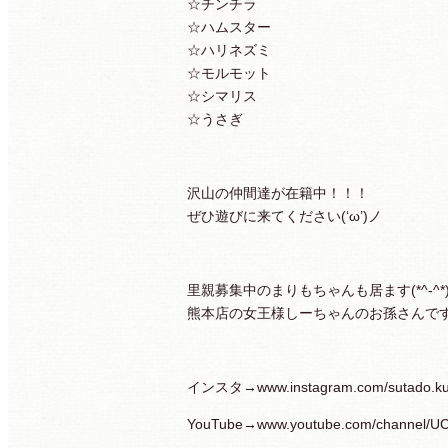
☆チンチラ
☆ハムスター
☆ハリネズミ
☆モルモット
☆シマリス
☆うさぎ
沢山の仲間達が在籍中！！！
ぜひ遊びに来てください(‘ω’)ノ
里親募集中のまりもちゃんも居ます(*^-^*
熊本店の女王様しーちゃんのお孫さんです(*
インスタ→
www.instagram.com/sutado.k
YouTube→
www.youtube.com/channel/U