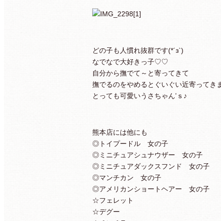
どの子も人慣れ抜群です(*´з`)
なでなで大好きっ子♡♡
自分から撫でて～と寄ってきて
撫でるのをやめるとぐいぐい近寄ってきます(*
とっても可愛いうさちゃん’ｓ♪
熊本店には他にも
◎トイプードル 女の子
◎ミニチュアシュナウザー 女の子
◎ミニチュアダックスフンド 女の子
◎マンチカン 女の子
◎アメリカンショートヘアー 女の子
☆フェレット
☆デグー