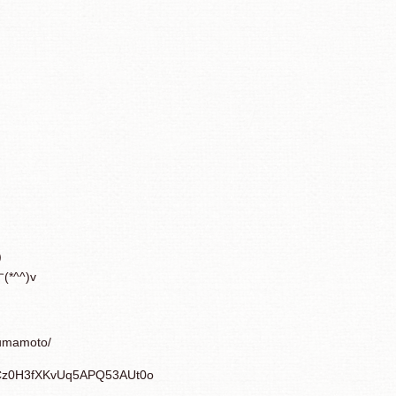
)
^^)v
umamoto/
Cz0H3fXKvUq
5A
PQ53AUt0o