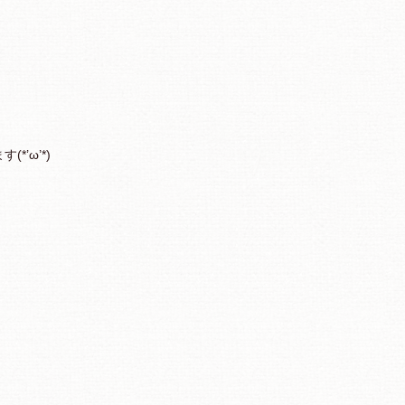
’ω’*)