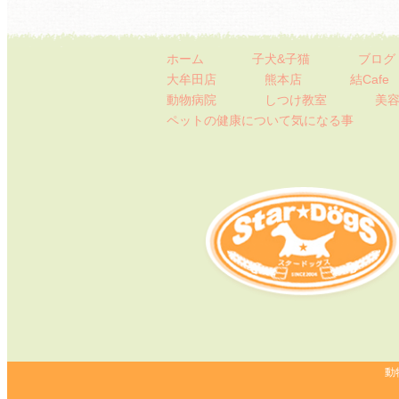
ホーム
子犬&子猫
ブログ
大牟田店
熊本店
結Cafe
動物病院
しつけ教室
美容
ペットの健康について
気になる事
動