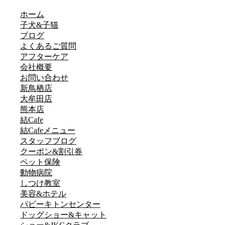
ホーム
子犬&子猫
ブログ
よくあるご質問
アフターケア
会社概要
お問い合わせ
新鳥栖店
大牟田店
熊本店
結Cafe
結Cafeメニュー
スタッフブログ
クーポン&割引券
ペット保険
動物病院
しつけ教室
美容&ホテル
パピーキトンセンター
ドッグショー&キャット