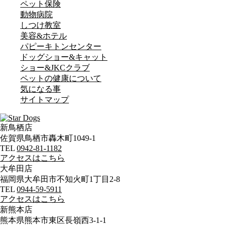
ペット保険
動物病院
しつけ教室
美容&ホテル
パピーキトンセンター
ドッグショー&キャット
ショー&JKCクラブ
ペットの健康について
気になる事
サイトマップ
新鳥栖店
佐賀県鳥栖市轟木町1049-1
TEL
0942-81-1182
アクセスはこちら
大牟田店
福岡県大牟田市不知火町1丁目2-8
TEL
0944-59-5911
アクセスはこちら
新熊本店
熊本県熊本市東区長嶺西3-1-1