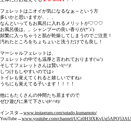
フェレットはニオイが気になるなぁ～という方
多いかと思いますが、、、
なんといってもお風呂に入れるメリットが♡♡♡
お風呂後は。。シャンプーの良い香りが(*´з`)
頻繁に入っちゃうと肌が乾燥してしまうのでご注意！
汚れたところをちょちょいと洗うだけでも良し！
マーシャルフェレットは、
フェレットの中でも温厚と言われております(‘ω’)
そしてフェレットさんは賢い!(^^)!
しつけもしやすいのでは♪
トイレも覚えてくれると嬉しいですね♪
うちにも覚えてる子います！！！！
他にもたくさんの仲間たち居ますので
ぜひ遊びに来て下さい(#^^#)/
インスタ→
www.instagram.com/sutado.kumamoto/
YouTube→
www.youtube.com/channel/UCz0H3fXKvUq
5A
PQ53AU