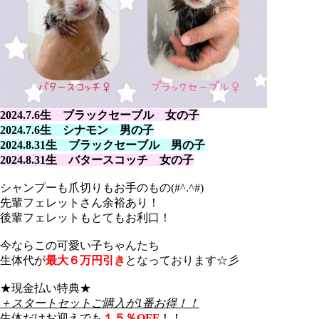
2024.7.6生 ブラックセーブル 女の子
2024.7.6生 シナモン 男の子
2024.8.31生 ブラックセーブル 男の子
2024.8.31生 バタースコッチ 女の子
シャンプーも爪切りもお手のもの(#^.^#)
先輩フェレットさん余裕あり！
後輩フェレットもとてもお利口！
今ならこの可愛い子ちゃんたち
生体代が
最大６万円引き
となっております☆彡
★現金払い特典★
＋スタートセットご購入が1番お得！！
生体だけお迎えでも
１５％OFF
！！