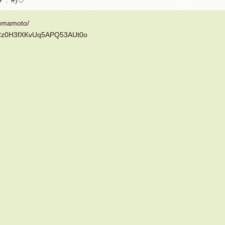
umamoto/
Cz0H3fXKvUq
5A
PQ53AUt0o