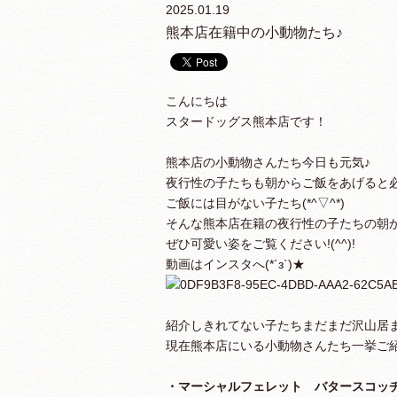
2025.01.19
熊本店在籍中の小動物たち♪
こんにちは
スタードッグス熊本店です！
熊本店の小動物さんたち今日も元気♪
夜行性の子たちも朝からご飯をあげると
ご飯には目がない子たち(*^▽^*)
そんな熊本店在籍の夜行性の子たちの朝
ぜひ可愛い姿をご覧ください!(^^)!
動画はインスタへ(*´з`)★
紹介しきれてない子たちまだまだ沢山居
現在熊本店にいる小動物さんたち一挙ご
・マーシャルフェレット バタースコッ