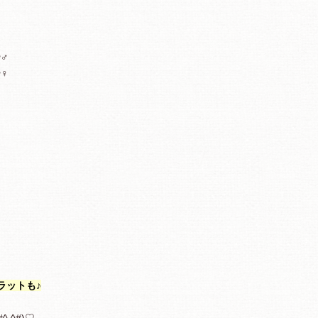
♀
♂
♀
ラットも♪
.^#)♡