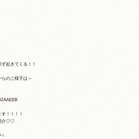
必ず起きてくる！！
からのご様子は～
ます！！！！
紹介♡♡
チ♀