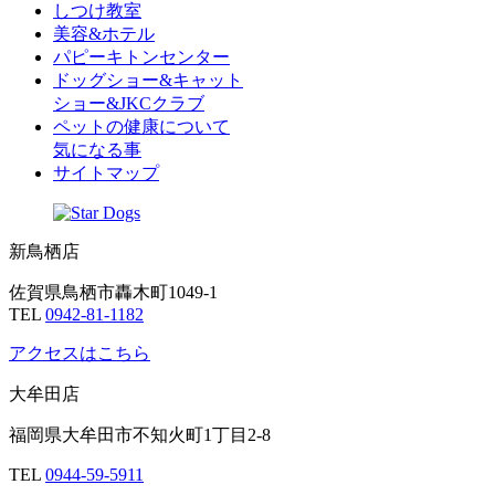
しつけ教室
美容&ホテル
パピーキトンセンター
ドッグショー&キャット
ショー&JKCクラブ
ペットの健康について
気になる事
サイトマップ
新鳥栖店
佐賀県鳥栖市轟木町1049-1
TEL
0942-81-1182
アクセスはこちら
大牟田店
福岡県大牟田市不知火町1丁目2-8
TEL
0944-59-5911