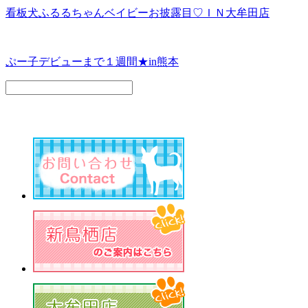
看板犬ふるるちゃんベイビーお披露目♡ＩＮ大牟田店
ぷー子デビューまで１週間★in熊本