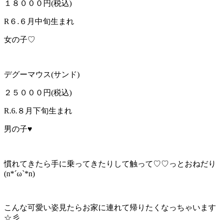
１８０００円(税込)
R６.６月中旬生まれ
女の子♡
デグーマウス(サンド)
２５０００円(税込)
R.6.８月下旬生まれ
男の子♥
慣れてきたら手に乗ってきたりして触って♡♡っとおねだり
(n*´ω`*n)
こんな可愛い姿見たらお家に連れて帰りたくなっちゃいます
☆彡