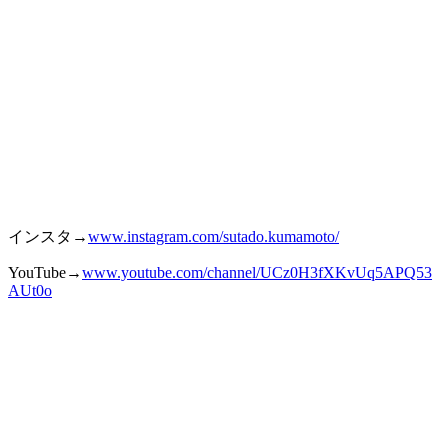
インスタ→
www.instagram.com/sutado.kumamoto/
YouTube→
www.youtube.com/channel/UCz0H3fXKvUq
5A
PQ53
AUt0o