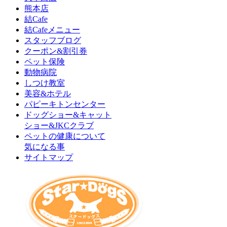
熊本店
結Cafe
結Cafeメニュー
スタッフブログ
クーポン&割引券
ペット保険
動物病院
しつけ教室
美容&ホテル
パピーキトンセンター
ドッグショー&キャット
ショー&JKCクラブ
ペットの健康について
気になる事
サイトマップ