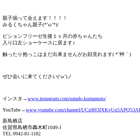
親子揃って会えます！！！！
みるくちゃん親子(*’ω’*)/
ビションフリーゼ生後１ヶ月の赤ちゃんたち
入り口左ショーケースに居ます♪
触ったり抱っこはまだ出来ませんがお顔見れます( *´艸｀)
ぜひ会いに来てください(‘ω’)ノ
インスタ→
www.instagram.com/sutado.kumamoto/
YouTube→
www.youtube.com/channel/UCz0H3fXKvUq
5A
PQ53A
新鳥栖店
佐賀県鳥栖市轟木町1049-1
TEL 0942-81-1182