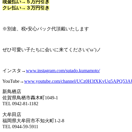
現金払い→５万円引き
クレ払い→３万円引き
※別途、税•安心パック代頂戴いたします
ぜひ可愛い子たちに会いに来てください(‘ω’)ノ
インスタ→
www.instagram.com/sutado.kumamoto/
YouTube→
www.youtube.com/channel/UCz0H3fXKvUq
5A
PQ53A
新鳥栖店
佐賀県鳥栖市轟木町1049-1
TEL 0942-81-1182
大牟田店
福岡県大牟田市不知火町1-2-8
TEL 0944-59-5911