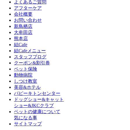
よくあるご質問
アフターケア
会社概要
お問い合わせ
新鳥栖店
大牟田店
熊本店
結Cafe
結Cafeメニュー
スタッフブログ
クーポン&割引券
ペット保険
動物病院
しつけ教室
美容&ホテル
パピーキトンセンター
ドッグショー&キャット
ショー&JKCクラブ
ペットの健康について
気になる事
サイトマップ