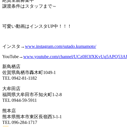
絶賛里親募集中
譲渡条件はスタッフまで～
可愛い動画はインスタUP中！！！
インスタ→
www.instagram.com/sutado.kumamoto/
YouTube→
www.youtube.com/channel/UCz0H3fXKvUq
5A
PQ53A
新鳥栖店
佐賀県鳥栖市轟木町1049-1
TEL 0942-81-1182
大牟田店
福岡県大牟田市不知火町1-2-8
TEL 0944-59-5911
熊本店
熊本県熊本市東区長嶺西3-1-1
TEL 096-284-1717