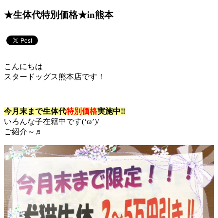
★生体代特別価格★in熊本
こんにちは
スタードッグス熊本店です！
今月末まで生体代
特別価格
実施中‼
いろんな子在籍中です(‘ω’)/
ご紹介～♬