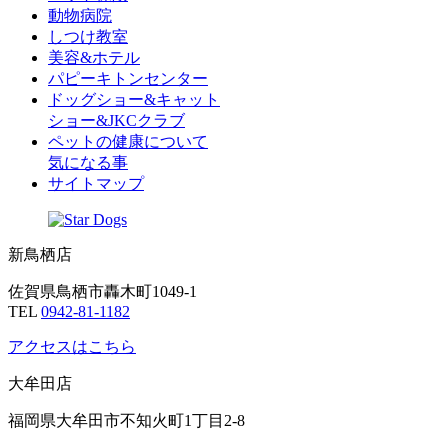
動物病院
しつけ教室
美容&ホテル
パピーキトンセンター
ドッグショー&キャット
ショー&JKCクラブ
ペットの健康について
気になる事
サイトマップ
新鳥栖店
佐賀県鳥栖市轟木町1049-1
TEL
0942-81-1182
アクセスはこちら
大牟田店
福岡県大牟田市不知火町1丁目2-8