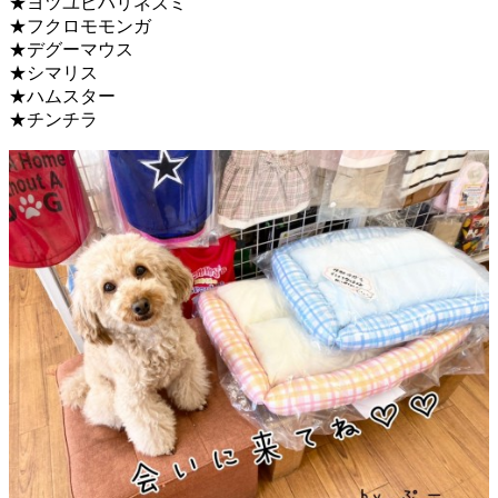
★ヨツユビハリネズミ
★フクロモモンガ
★デグーマウス
★シマリス
★ハムスター
★チンチラ