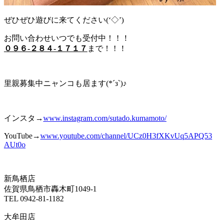
ぜひぜひ遊びに来てください(‘◇’)ゞ
お問い合わせいつでも受付中！！！
０９６-２８４-１７１７
まで！！！
里親募集中ニャンコも居ます(*´з`)♪
インスタ→
www.instagram.com/sutado.kumamoto/
YouTube→
www.youtube.com/channel/UCz0H3fXKvUq
5A
PQ53
AUt0o
新鳥栖店
佐賀県鳥栖市轟木町1049-1
TEL 0942-81-1182
大牟田店