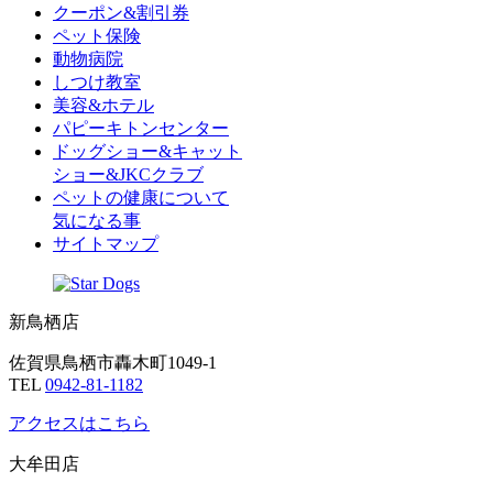
クーポン&割引券
ペット保険
動物病院
しつけ教室
美容&ホテル
パピーキトンセンター
ドッグショー&キャット
ショー&JKCクラブ
ペットの健康について
気になる事
サイトマップ
新鳥栖店
佐賀県鳥栖市轟木町1049-1
TEL
0942-81-1182
アクセスはこちら
大牟田店