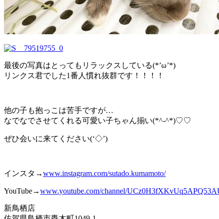
最後の写真はとってもリラックスしている(*’ω’*)
リンクス君でした1番人慣れ抜群です！！！！
他の子も抱っこは苦手ですが…
なでなでさせてくれる可愛い子ちゃん揃い(*^-^*)♡♡
ぜひ会いに来てください(‘◇’)ゞ
インスタ→
www.instagram.com/sutado.kumamoto/
YouTube→
www.youtube.com/channel/UCz0H3fXKvUq
5A
PQ53A
新鳥栖店
佐賀県鳥栖市轟木町1049-1