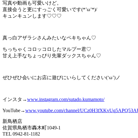
写真や動画も可愛いけど。
直接会うと更にすっごく可愛いです(*’ω’*)/
キュンキュンします♡♡♡
真っ白アザラシさんみたいなペキちゃん♡
ちっちゃくコロッコロしたマルプー君♡
甘え上手なちょっぴり先輩ダックスちゃん♡
ぜひぜひ会いにお店に遊びにいらしてください(‘ω’)ノ
インスタ→
www.instagram.com/sutado.kumamoto/
YouTube→
www.youtube.com/channel/UCz0H3fXKvUq
5A
PQ53A
新鳥栖店
佐賀県鳥栖市轟木町1049-1
TEL 0942-81-1182