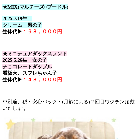
★MIX(マルチーズ×プードル)
2025.7.19生
クリーム 男の子
生体代▶
１６８，０００円
★ミニチュアダックスフンド
2025.5.26生 女の子
チョコレートダップル
看板犬、スフレちゃん子
生体代▶
１４８，０００円
※別途、税・安心パック・(月齢による)２回目ワクチン頂戴
いたします