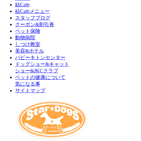
結Cafe
結Cafeメニュー
スタッフブログ
クーポン&割引券
ペット保険
動物病院
しつけ教室
美容&ホテル
パピーキトンセンター
ドッグショー&キャット
ショー&JKCクラブ
ペットの健康について
気になる事
サイトマップ