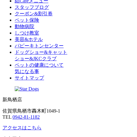
結Cafeメニュー
スタッフブログ
クーポン&割引券
ペット保険
動物病院
しつけ教室
美容&ホテル
パピーキトンセンター
ドッグショー&キャット
ショー&JKCクラブ
ペットの健康について
気になる事
サイトマップ
新鳥栖店
佐賀県鳥栖市轟木町1049-1
TEL
0942-81-1182
アクセスはこちら