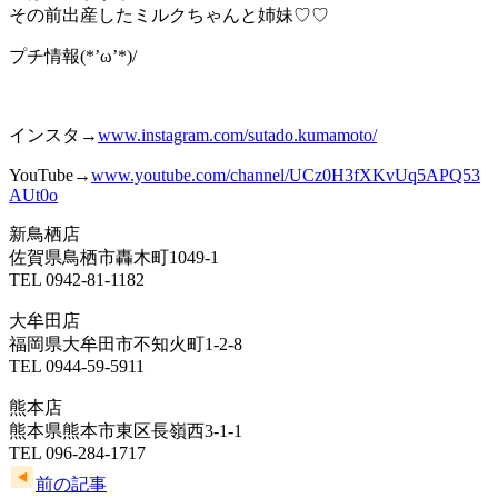
その前出産したミルクちゃんと姉妹♡♡
プチ情報(*’ω’*)/
インスタ→
www.instagram.com/sutado.kumamoto/
YouTube→
www.youtube.com/channel/UCz0H3fXKvUq
5A
PQ53
AUt0o
新鳥栖店
佐賀県鳥栖市轟木町1049-1
TEL 0942-81-1182
大牟田店
福岡県大牟田市不知火町1-2-8
TEL 0944-59-5911
熊本店
熊本県熊本市東区長嶺西3-1-1
TEL 096-284-1717
前の記事