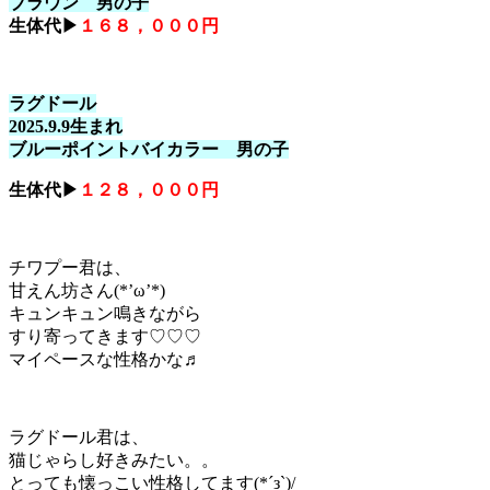
ブラウン 男の子
生体代▶
１６８，０００円
ラグドール
2025.9.9生まれ
ブルーポイントバイカラー 男の子
生体代▶
１２８，０００円
チワプー君は、
甘えん坊さん(*’ω’*)
キュンキュン鳴きながら
すり寄ってきます♡♡♡
マイペースな性格かな♬
ラグドール君は、
猫じゃらし好きみたい。。
とっても懐っこい性格してます(*´з`)/