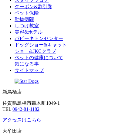
スタッフブログ
クーポン&割引券
ペット保険
動物病院
しつけ教室
美容&ホテル
パピーキトンセンター
ドッグショー&キャット
ショー&JKCクラブ
ペットの健康について
気になる事
サイトマップ
新鳥栖店
佐賀県鳥栖市轟木町1049-1
TEL
0942-81-1182
アクセスはこちら
大牟田店