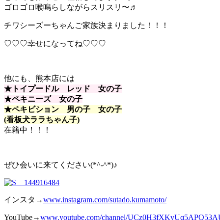
ゴロゴロ喉鳴らしながらスリスリ〜♬
チワシーズーちゃんご家族決まりました！！！
♡♡♡幸せになってね♡♡♡
他にも、熊本店には
★トイプードル レッド 女の子
★ペキニーズ 女の子
★ペキビション 男の子 女の子
(看板犬ララちゃん子)
在籍中！！！
ぜひ会いに来てください(*^-^*)♪
インスタ→
www.instagram.com/sutado.kumamoto/
YouTube→
www.youtube.com/channel/UCz0H3fXKvUq
5A
PQ53A